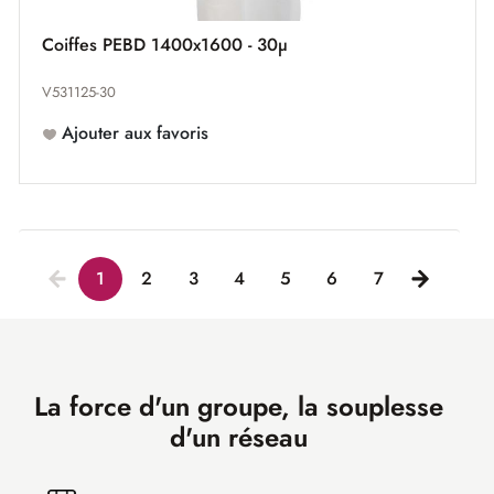
Coiffes PEBD 1400x1600 - 30µ
V531125-30
Ajouter aux favoris
1
2
3
4
5
6
7
La force d'un groupe, la souplesse
d'un réseau