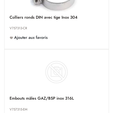
Colliers ronds DIN avec tige Inox 304
V757313-CR
Ajouter aux favoris
Embouts mâles GAZ/BSP inox 316L
V757315-EM