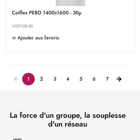
Coiffes PEBD 1400x1600 - 30µ
V531125-30
Ajouter aux favoris
1
2
3
4
5
6
7
La force d'un groupe, la souplesse
d'un réseau