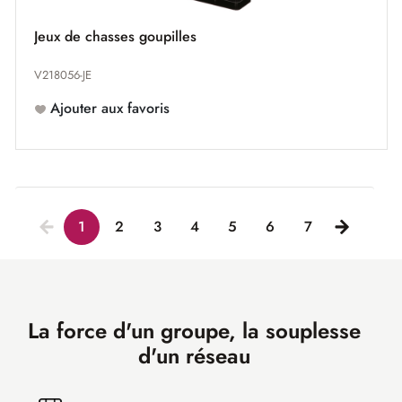
Jeux de chasses goupilles
V218056-JE
Ajouter aux favoris
1
2
3
4
5
6
7
La force d'un groupe, la souplesse
d'un réseau