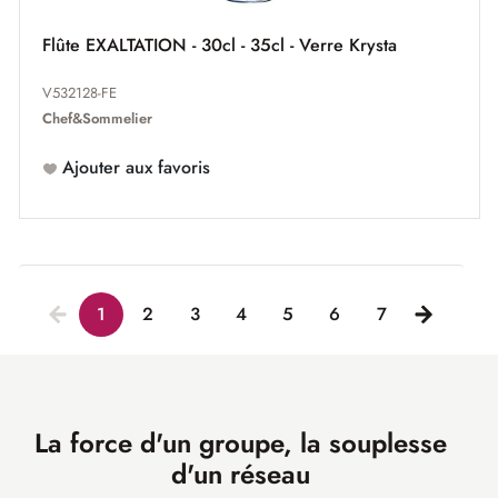
Flûte EXALTATION - 30cl - 35cl - Verre Krysta
V532128-FE
Chef&Sommelier
Ajouter aux favoris
1
2
3
4
5
6
7
La force d'un groupe, la souplesse
d'un réseau