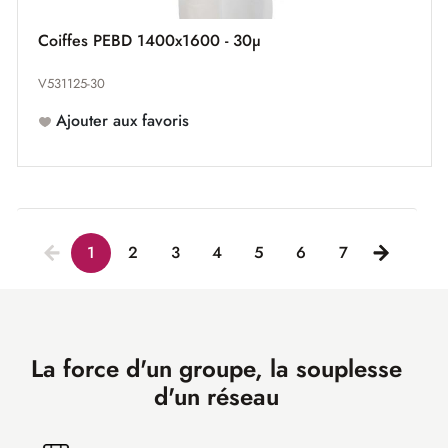
Coiffes PEBD 1400x1600 - 30µ
V531125-30
Ajouter aux favoris
1
2
3
4
5
6
7
La force d'un groupe, la souplesse
d'un réseau