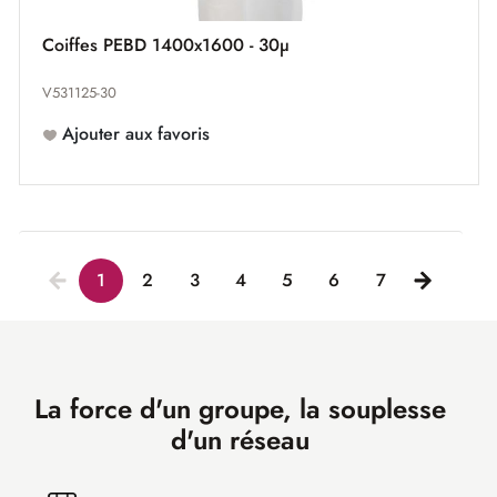
Coiffes PEBD 1400x1600 - 30µ
V531125-30
Ajouter aux favoris
1
2
3
4
5
6
7
La force d'un groupe, la souplesse
d'un réseau