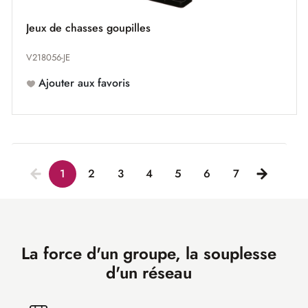
Jeux de chasses goupilles
V218056-JE
Ajouter aux favoris
1
2
3
4
5
6
7
La force d'un groupe, la souplesse
d'un réseau