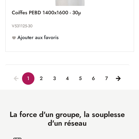
Coiffes PEBD 1400x1600 - 30µ
V531125-30
Ajouter aux favoris
1
2
3
4
5
6
7
La force d'un groupe, la souplesse
d'un réseau