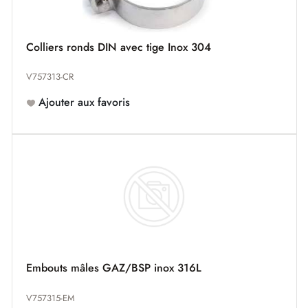
Colliers ronds DIN avec tige Inox 304
V757313-CR
Ajouter aux favoris
Embouts mâles GAZ/BSP inox 316L
V757315-EM