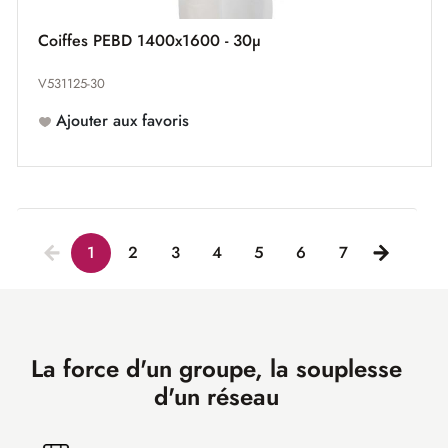
Coiffes PEBD 1400x1600 - 30µ
V531125-30
Ajouter aux favoris
1
2
3
4
5
6
7
La force d'un groupe, la souplesse
d'un réseau