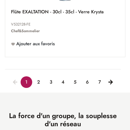
Flûte EXALTATION - 30cl - 35cl - Verre Krysta
V532128-FE
Chef&Sommelier
Ajouter aux favoris
1
2
3
4
5
6
7
La force d'un groupe, la souplesse
d'un réseau