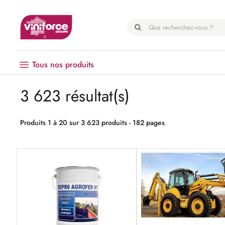
Panneau de gestion des cookies
Tous nos produits
3 623 résultat(s)
Vendanges
Matériel
Produits 1 à 20 sur 3 623 produits - 182 pages
Œnologie
Hygiène
EPI
Emballage
Microbrasserie
Palissage