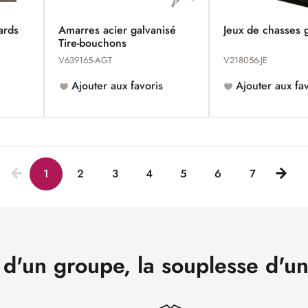
dards
Amarres acier galvanisé
Jeux de chasses 
Tire-bouchons
V639165-AGT
V218056-JE
Ajouter aux favoris
Ajouter aux fav
1
2
3
4
5
6
7
 d'un groupe, la souplesse d'u