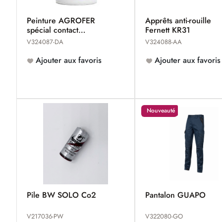
Peinture AGROFER
Apprêts anti-rouille
spécial contact
Fernett KR31
alimentaire
V324087-DA
V324088-AA
Ajouter aux favoris
Ajouter aux favoris
Nouveauté
Pile BW SOLO Co2
Pantalon GUAPO
V217036-PW
V322080-GO