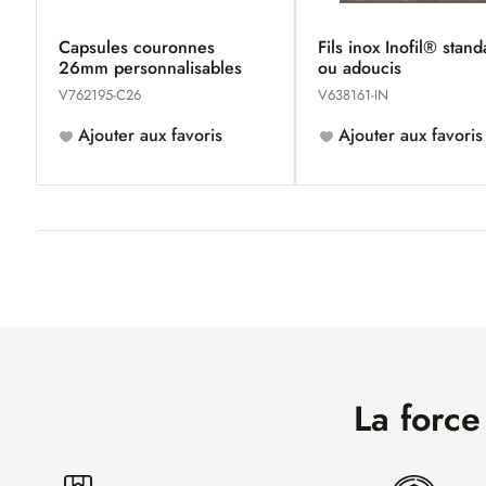
Capsules couronnes
Fils inox Inofil® stan
26mm personnalisables
ou adoucis
V762195-C26
V638161-IN
Ajouter aux favoris
Ajouter aux favoris
La force