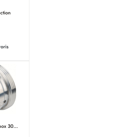
ction
oris
inox 304