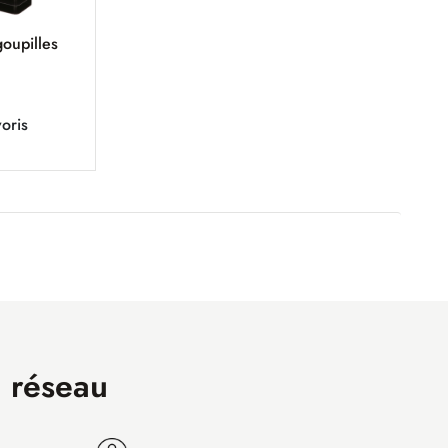
goupilles
oris
n réseau