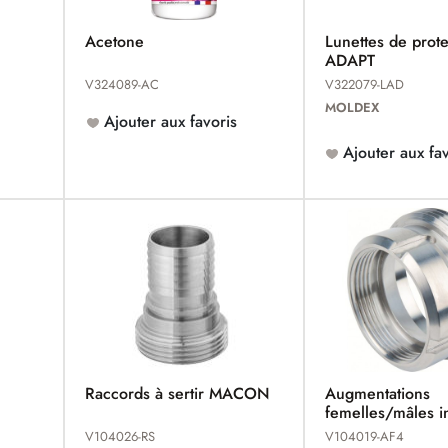
Acetone
Lunettes de prote
ADAPT
V324089-AC
V322079-LAD
MOLDEX
Ajouter aux favoris
Ajouter aux fav
Raccords à sertir MACON
Augmentations
femelles/mâles 
MACON
V104026-RS
V104019-AF4