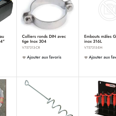
eau
Colliers ronds DIN avec
Embouts mâles 
/4"
tige Inox 304
inox 316L
V757313-CR
V757315-EM
Ajouter aux favoris
Ajouter aux fav