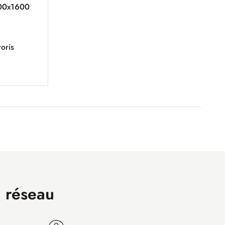
400x1600
oris
n réseau