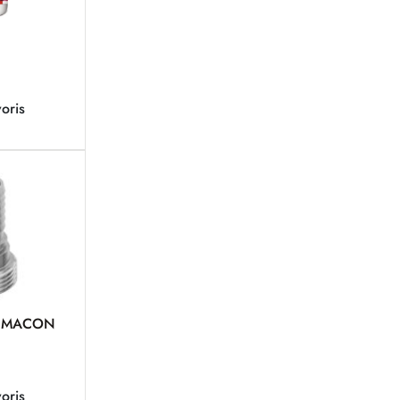
oris
ir MACON
oris