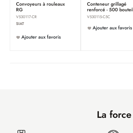
Convoyeurs à rouleaux
Conteneur grillagé
RG
renforcé - 500 boutei
Champagne
V530117-CR
V530115-C5C
SIAT
Ajouter aux favoris
Ajouter aux favoris
La force