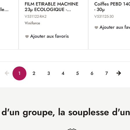
FILM ETIRABLE MACHINE
Coiffes PEBD 1
lles
23µ ECOLOGIQUE -
- 30µ
VINIFILM
V531122-RA2
V531125-30
Viniforce
Ajouter aux fav
Ajouter aux favoris
1
2
3
4
5
6
7
 d'un groupe, la souplesse d'u