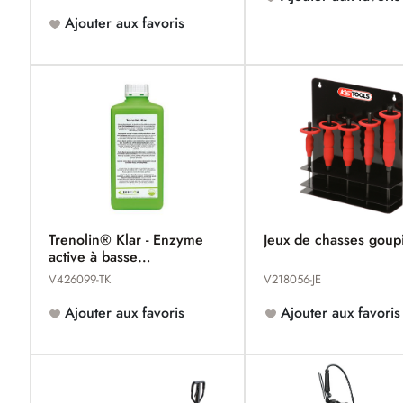
Ajouter aux favoris
Trenolin® Klar - Enzyme
Jeux de chasses goupi
active à basse
température
V426099-TK
V218056-JE
Ajouter aux favoris
Ajouter aux favoris