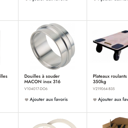
lles
Douilles à souder
Plateaux roulants
MACON inox 316
350kg
V104017-DO6
V219064-B35
Ajouter aux favoris
Ajouter aux fav