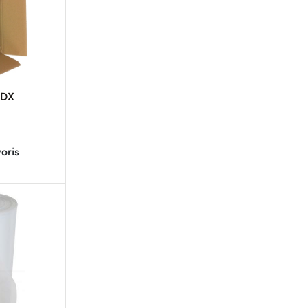
BDX
oris