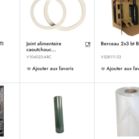
TI
Joint alimentaire
Berceau 2x3 bt 
caoutchouc
d'augmentation-réduction
V104023-ARC
V528111-23
MACON
Ajouter aux favoris
Ajouter aux fav