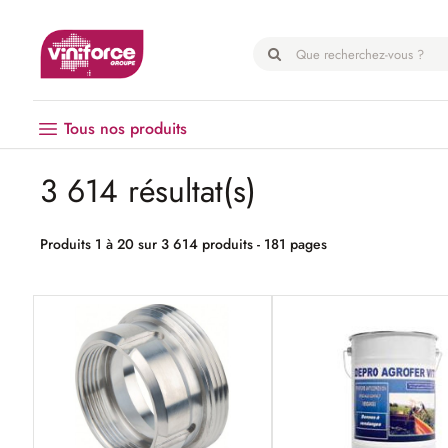
Panneau de gestion des cookies
Tous nos produits
3 614 résultat(s)
Vendanges
Matériel
Produits 1 à 20 sur 3 614 produits - 181 pages
Œnologie
Hygiène
EPI
Emballage
Microbrasserie
Palissage