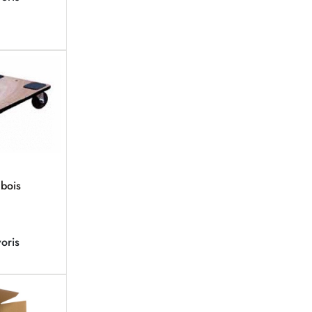
 bois
oris