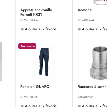
Apprêts anti-rouille
Acetone
Fernett KR31
V324088-AA
V324089-AC
Ajouter aux favoris
Ajouter aux fav
Nouveauté
Pantalon GUAPO
Raccords à sert
V322080-GO
V104026-RS
Ajouter aux favoris
Ajouter aux fav