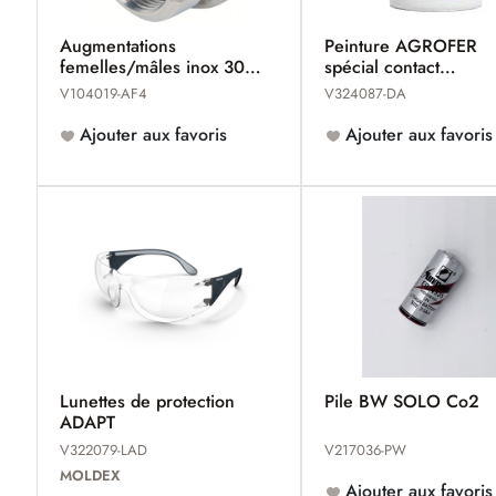
Augmentations
Peinture AGROFER
femelles/mâles inox 304
spécial contact
MACON
alimentaire
V104019-AF4
V324087-DA
Ajouter aux favoris
Ajouter aux favoris
Lunettes de protection
Pile BW SOLO Co2
ADAPT
V322079-LAD
V217036-PW
MOLDEX
Ajouter aux favoris