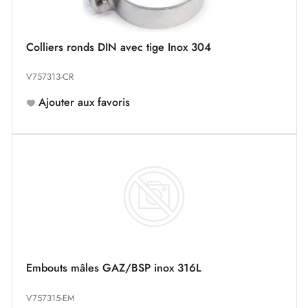
Colliers ronds DIN avec tige Inox 304
V757313-CR
Ajouter aux favoris
Embouts mâles GAZ/BSP inox 316L
V757315-EM