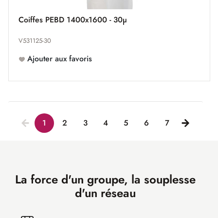
Coiffes PEBD 1400x1600 - 30µ
V531125-30
Ajouter aux favoris
1
2
3
4
5
6
7
La force d'un groupe, la souplesse
d'un réseau