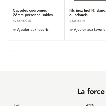
Capsules couronnes
Fils inox Inofil® stan
26mm personnalisables
ou adoucis
V762195-C26
V638161-IN
Ajouter aux favoris
Ajouter aux favoris
La force