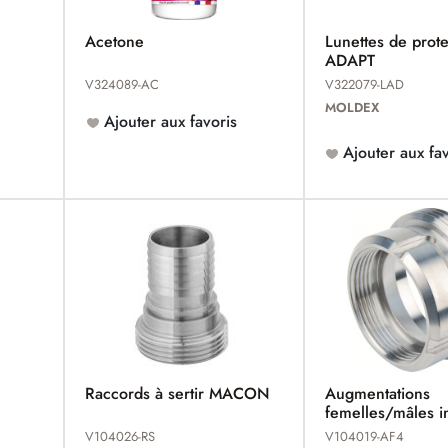
Acetone
Lunettes de prote
ADAPT
V324089-AC
V322079-LAD
MOLDEX
Ajouter aux favoris
Ajouter aux fav
Raccords à sertir MACON
Augmentations
femelles/mâles 
MACON
V104026-RS
V104019-AF4