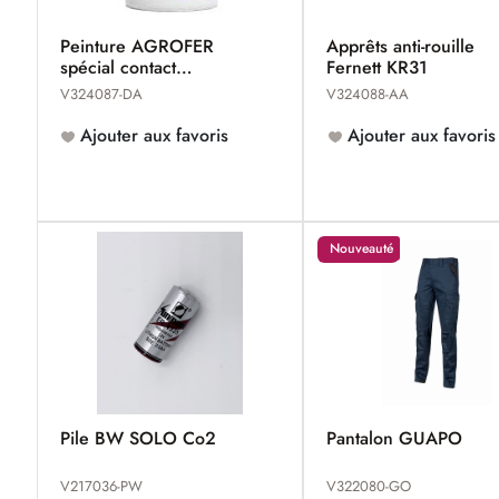
Peinture AGROFER
Apprêts anti-rouille
spécial contact
Fernett KR31
alimentaire
V324087-DA
V324088-AA
Ajouter aux favoris
Ajouter aux favoris
Nouveauté
Pile BW SOLO Co2
Pantalon GUAPO
V217036-PW
V322080-GO