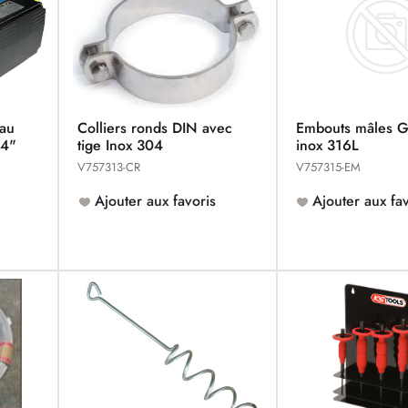
eau
Colliers ronds DIN avec
Embouts mâles 
/4"
tige Inox 304
inox 316L
V757313-CR
V757315-EM
Ajouter aux favoris
Ajouter aux fav