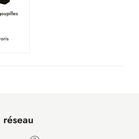
goupilles
oris
n réseau