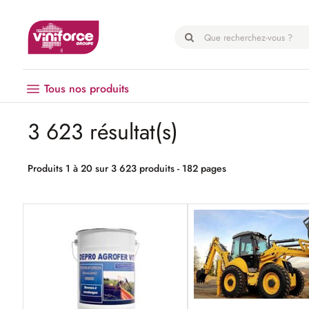
Panneau de gestion des cookies
Tous nos produits
3 623 résultat(s)
Vendanges
Matériel
Produits 1 à 20 sur 3 623 produits - 182 pages
Œnologie
Hygiène
EPI
Emballage
Microbrasserie
Palissage