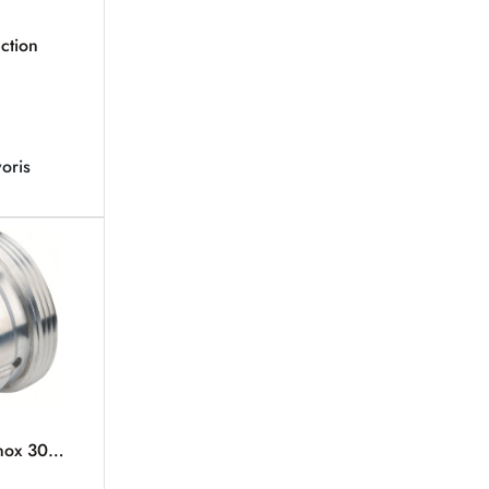
ction
oris
inox 304