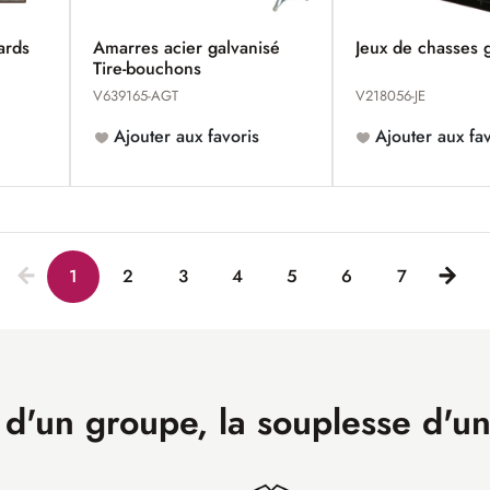
dards
Amarres acier galvanisé
Jeux de chasses 
Tire-bouchons
V639165-AGT
V218056-JE
Ajouter aux favoris
Ajouter aux fav
1
2
3
4
5
6
7
 d'un groupe, la souplesse d'u