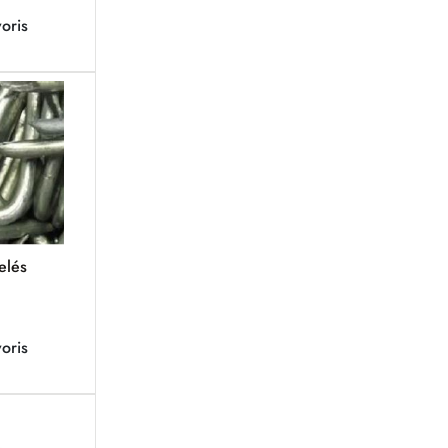
oris
elés
oris