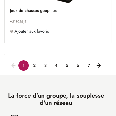
Jeux de chasses goupilles
V218056-JE
Ajouter aux favoris
1
2
3
4
5
6
7
La force d'un groupe, la souplesse
d'un réseau