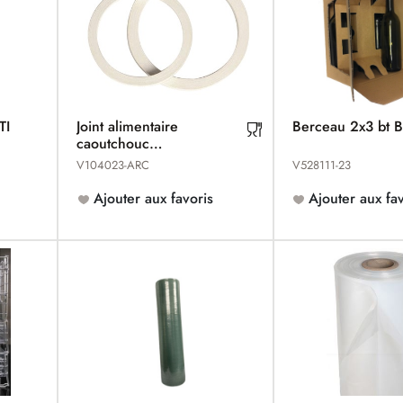
TI
Joint alimentaire
Berceau 2x3 bt 
caoutchouc
d'augmentation-réduction
V104023-ARC
V528111-23
MACON
Ajouter aux favoris
Ajouter aux fav