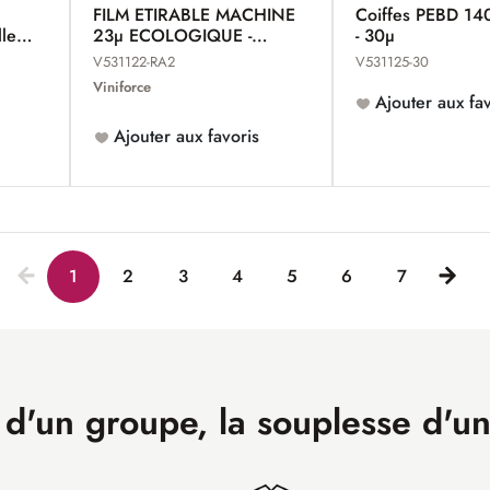
FILM ETIRABLE MACHINE
Coiffes PEBD 1
lles
23µ ECOLOGIQUE -
- 30µ
VINIFILM
V531122-RA2
V531125-30
Viniforce
Ajouter aux fav
Ajouter aux favoris
1
2
3
4
5
6
7
 d'un groupe, la souplesse d'u