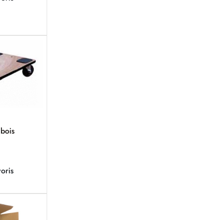
 bois
oris