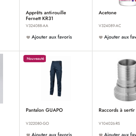
Apprêts anti-rouille
Acetone
Fernett KR31
V324088-AA
V324089-AC
Ajouter aux favoris
Ajouter aux fav
Nouveauté
Pantalon GUAPO
Raccords à sert
V322080-GO
V104026-RS
Ajouter aux favoris
Ajouter aux fav