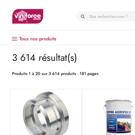
Panneau de gestion des cookies
Tous nos produits
3 614 résultat(s)
Vendanges
Matériel
Produits 1 à 20 sur 3 614 produits - 181 pages
Œnologie
Hygiène
EPI
Emballage
Microbrasserie
Palissage