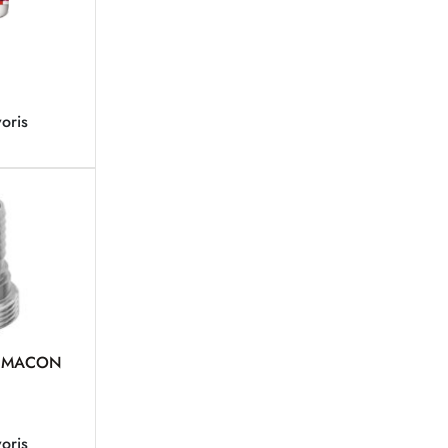
oris
ir MACON
oris