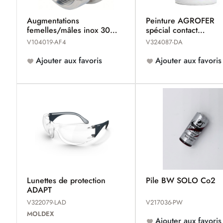
Augmentations
Peinture AGROFER
femelles/mâles inox 304
spécial contact
MACON
alimentaire
V104019-AF4
V324087-DA
Ajouter aux favoris
Ajouter aux favoris
Lunettes de protection
Pile BW SOLO Co2
ADAPT
V322079-LAD
V217036-PW
MOLDEX
Ajouter aux favoris