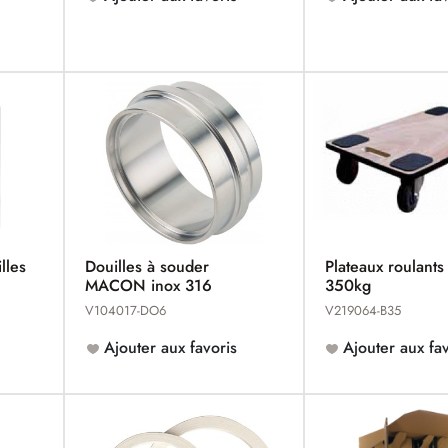
lles
Douilles à souder
Plateaux roulants
MACON inox 316
350kg
V104017-DO6
V219064-B35
Ajouter aux favoris
Ajouter aux fav