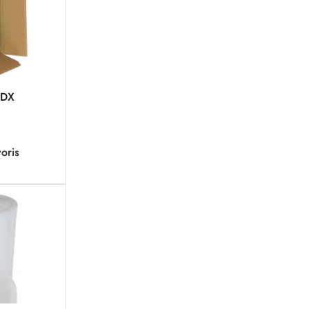
BDX
oris