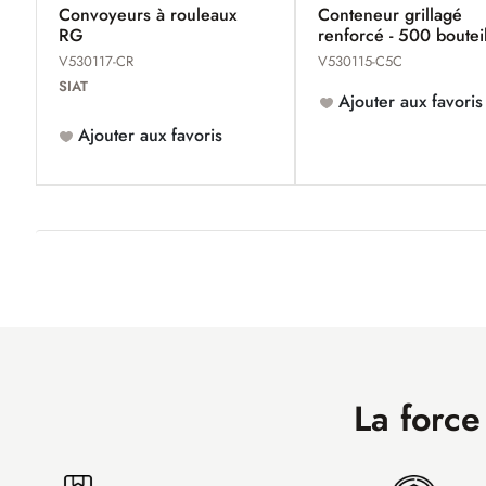
Convoyeurs à rouleaux
Conteneur grillagé
RG
renforcé - 500 boutei
Champagne
V530117-CR
V530115-C5C
SIAT
Ajouter aux favoris
Ajouter aux favoris
La force