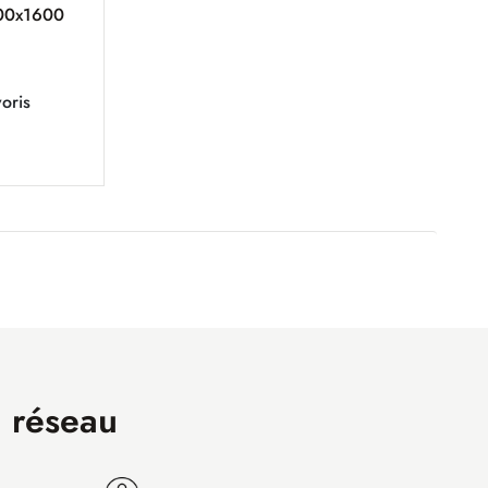
400x1600
oris
n réseau