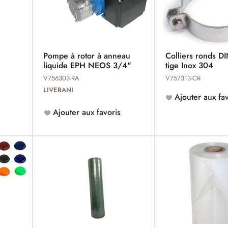
Pompe à rotor à anneau
Colliers ronds D
liquide EPH NEOS 3/4"
tige Inox 304
V756303-RA
V757313-CR
LIVERANI
Ajouter aux fav
Ajouter aux favoris