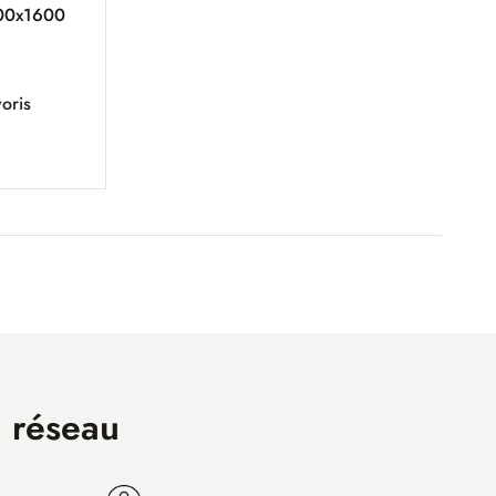
400x1600
oris
n réseau