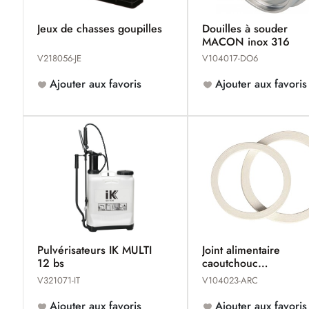
Jeux de chasses goupilles
Douilles à souder
MACON inox 316
V218056-JE
V104017-DO6
Ajouter aux favoris
Ajouter aux favoris
Pulvérisateurs IK MULTI
Joint alimentaire
12 bs
caoutchouc
d'augmentation-réduc
V321071-IT
V104023-ARC
MACON
Ajouter aux favoris
Ajouter aux favoris