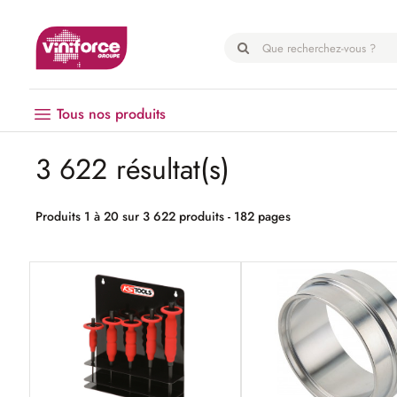
Panneau de gestion des cookies
Tous nos produits
3 622 résultat(s)
Vendanges
Matériel
Produits 1 à 20 sur 3 622 produits - 182 pages
Œnologie
Hygiène
EPI
Emballage
Microbrasserie
Palissage