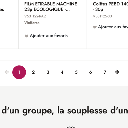
FILM ETIRABLE MACHINE
Coiffes PEBD 1
es
23µ ECOLOGIQUE -
- 30µ
VINIFILM
V531122-RA2
V531125-30
Viniforce
Ajouter aux fav
Ajouter aux favoris
1
2
3
4
5
6
7
 d'un groupe, la souplesse d'u