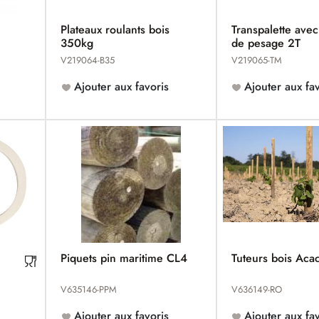
Plateaux roulants bois
Transpalette ave
350kg
de pesage 2T
V219064-B35
V219065-TM
Ajouter aux favoris
Ajouter aux fav
Piquets pin maritime CL4
Tuteurs bois Aca
tion
V635146-PPM
V636149-RO
Ajouter aux favoris
Ajouter aux fav