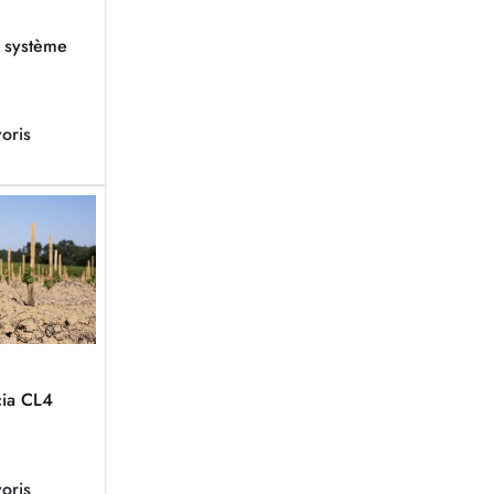
c système
oris
cia CL4
oris