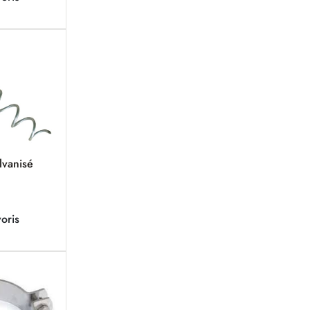
lvanisé
oris