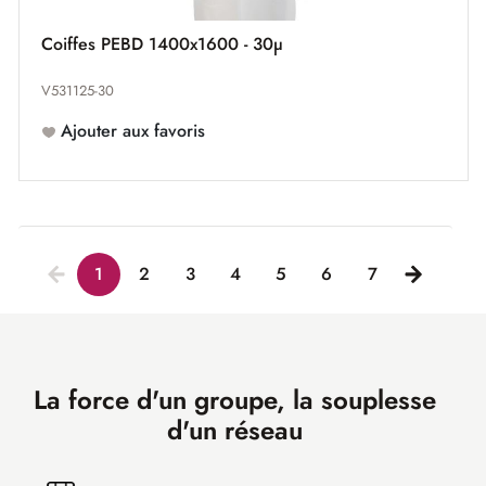
Coiffes PEBD 1400x1600 - 30µ
V531125-30
Ajouter aux favoris
1
2
3
4
5
6
7
La force d'un groupe, la souplesse
d'un réseau