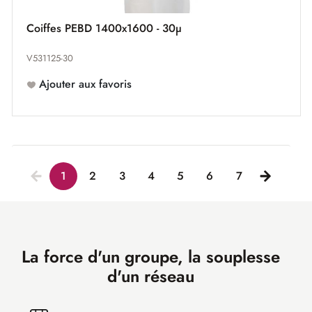
Coiffes PEBD 1400x1600 - 30µ
V531125-30
Ajouter aux favoris
1
2
3
4
5
6
7
La force d'un groupe, la souplesse
d'un réseau