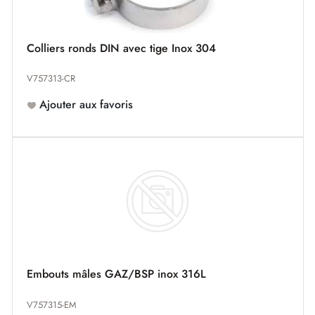
Colliers ronds DIN avec tige Inox 304
V757313-CR
Ajouter aux favoris
Embouts mâles GAZ/BSP inox 316L
V757315-EM