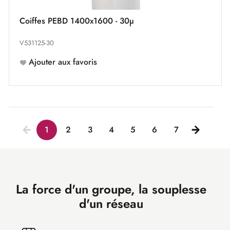
Coiffes PEBD 1400x1600 - 30µ
V531125-30
Ajouter aux favoris
1
2
3
4
5
6
7
La force d'un groupe, la souplesse
d'un réseau