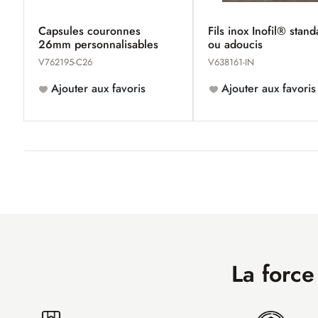
Capsules couronnes
Fils inox Inofil® stan
26mm personnalisables
ou adoucis
V762195-C26
V638161-IN
Ajouter aux favoris
Ajouter aux favoris
La force