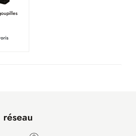
goupilles
oris
n réseau