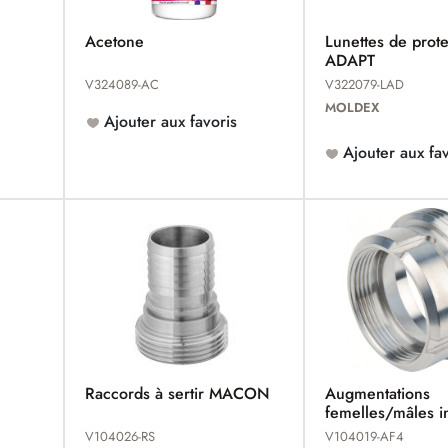
Acetone
Lunettes de prote
ADAPT
V324089-AC
V322079-LAD
MOLDEX
Ajouter aux favoris
Ajouter aux fav
Raccords à sertir MACON
Augmentations
femelles/mâles 
MACON
V104026-RS
V104019-AF4