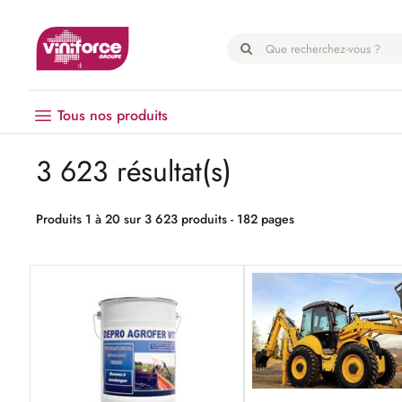
Panneau de gestion des cookies
Tous nos produits
3 623 résultat(s)
Vendanges
Matériel
Produits 1 à 20 sur 3 623 produits - 182 pages
Œnologie
Hygiène
EPI
Emballage
Microbrasserie
Palissage