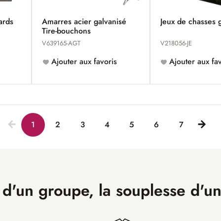
dards
Amarres acier galvanisé
Jeux de chasses 
Tire-bouchons
V639165-AGT
V218056-JE
Ajouter aux favoris
Ajouter aux fav
1
2
3
4
5
6
7
 d'un groupe, la souplesse d'u