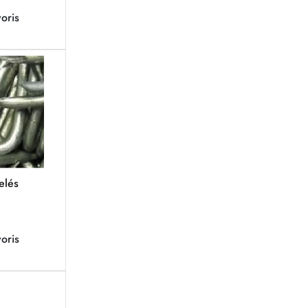
oris
elés
oris