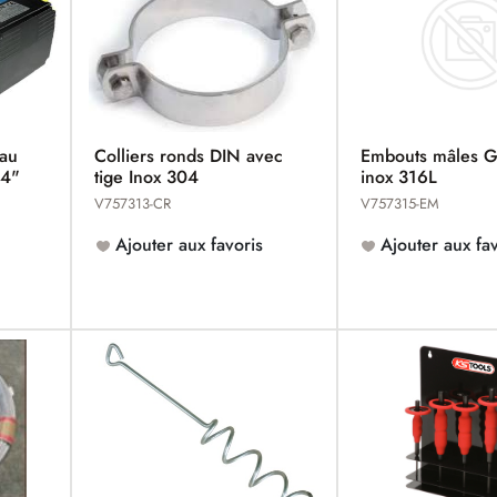
eau
Colliers ronds DIN avec
Embouts mâles 
/4"
tige Inox 304
inox 316L
V757313-CR
V757315-EM
Ajouter aux favoris
Ajouter aux fav