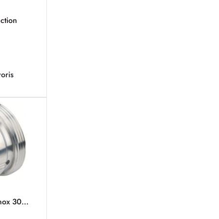
ction
oris
inox 304