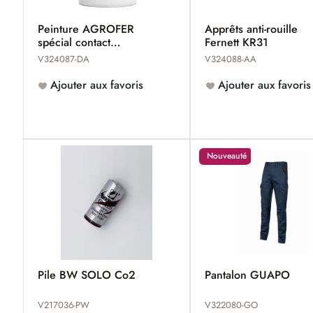
Peinture AGROFER
Apprêts anti-rouille
spécial contact
Fernett KR31
alimentaire
V324087-DA
V324088-AA
Ajouter aux favoris
Ajouter aux favoris
Nouveauté
Pile BW SOLO Co2
Pantalon GUAPO
V217036-PW
V322080-GO