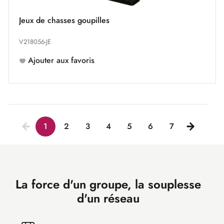
Jeux de chasses goupilles
V218056-JE
Ajouter aux favoris
1
2
3
4
5
6
7
La force d'un groupe, la souplesse
d'un réseau