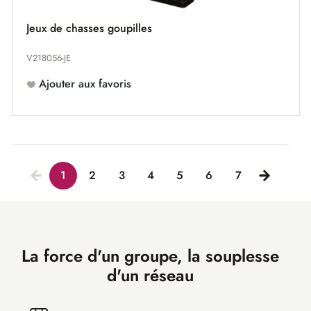
Jeux de chasses goupilles
V218056-JE
Ajouter aux favoris
1
2
3
4
5
6
7
La force d'un groupe, la souplesse
d'un réseau