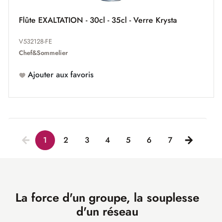
Flûte EXALTATION - 30cl - 35cl - Verre Krysta
V532128-FE
Chef&Sommelier
Ajouter aux favoris
1
2
3
4
5
6
7
La force d'un groupe, la souplesse
d'un réseau