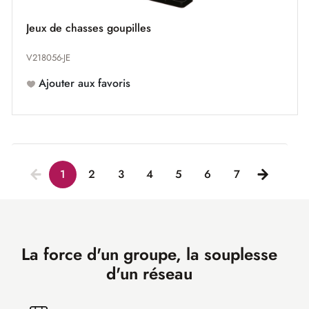
Jeux de chasses goupilles
V218056-JE
Ajouter aux favoris
1
2
3
4
5
6
7
La force d'un groupe, la souplesse
d'un réseau