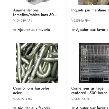
Augmentations
Piquets pin maritime
femelles/mâles inox 304
MACON
V104019-AF4
V635146-PPM
Ajouter aux favoris
Ajouter aux favoris
Crampillons barbelés
Conteneur grillagé
acier
renforcé - 500 boutei
Champagne
V637163-CBA
V530115-C5C
Ajouter aux favoris
Ajouter aux favoris