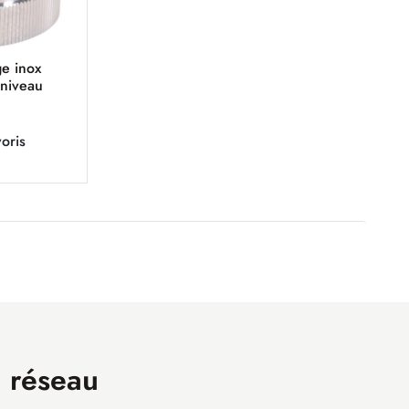
e inox
 niveau
oris
n réseau