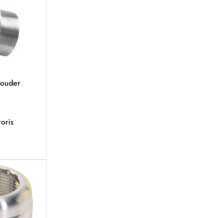
souder
oris