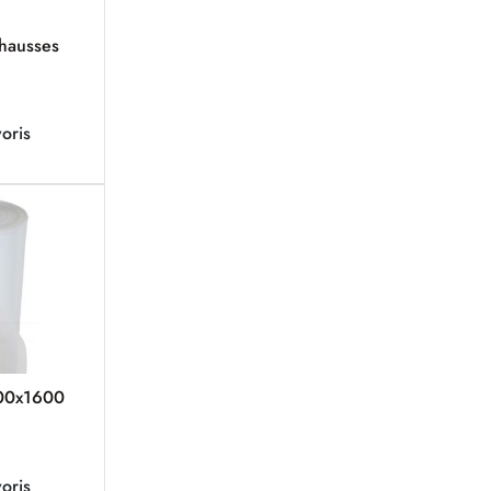
ehausses
oris
400x1600
oris