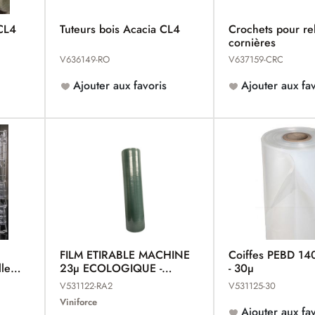
 CL4
Tuteurs bois Acacia CL4
Crochets pour r
cornières
V636149-RO
V637159-CRC
Ajouter aux favoris
Ajouter aux fav
FILM ETIRABLE MACHINE
Coiffes PEBD 1
lles
23µ ECOLOGIQUE -
- 30µ
VINIFILM
V531122-RA2
V531125-30
Viniforce
Ajouter aux fav