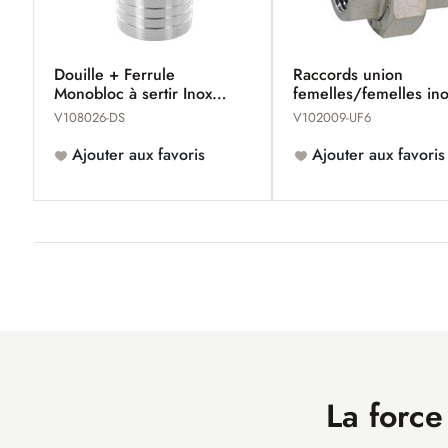
Douille + Ferrule
Raccords union
Monobloc à sertir Inox
femelles/femelles in
316
316 GAZ
V108026-DS
V102009-UF6
Ajouter aux favoris
Ajouter aux favoris
La force