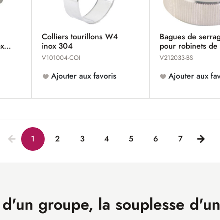
Colliers tourillons W4
Bagues de serrag
ox
inox 304
pour robinets de
V101004-COI
V212033-BS
Ajouter aux favoris
Ajouter aux fav
1
2
3
4
5
6
7
 d'un groupe, la souplesse d'u