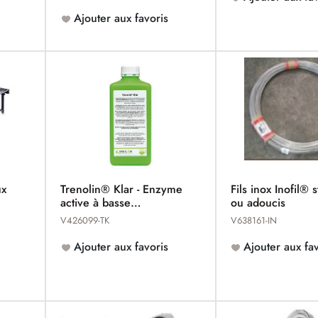
Ajouter aux favoris
ux
Trenolin® Klar - Enzyme
Fils inox Inofil® 
active à basse
ou adoucis
température
V426099-TK
V638161-IN
Ajouter aux favoris
Ajouter aux fav