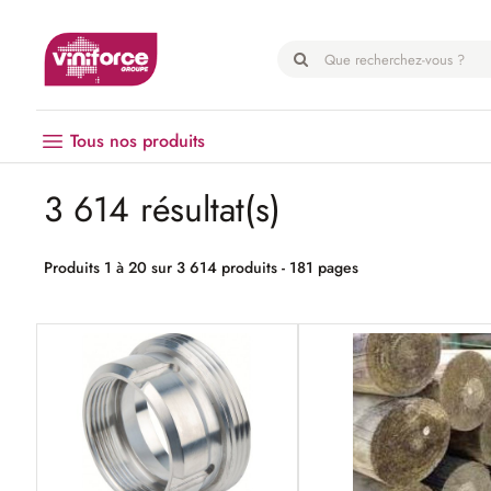
Panneau de gestion des cookies
Tous nos produits
3 614 résultat(s)
Vendanges
Matériel
Produits 1 à 20 sur 3 614 produits - 181 pages
Œnologie
Hygiène
EPI
Emballage
Microbrasserie
Palissage