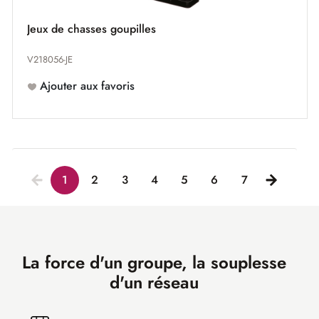
Jeux de chasses goupilles
V218056-JE
Ajouter aux favoris
1
2
3
4
5
6
7
La force d'un groupe, la souplesse
d'un réseau