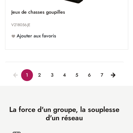
Jeux de chasses goupilles
V218056-JE
Ajouter aux favoris
1
2
3
4
5
6
7
La force d'un groupe, la souplesse
d'un réseau