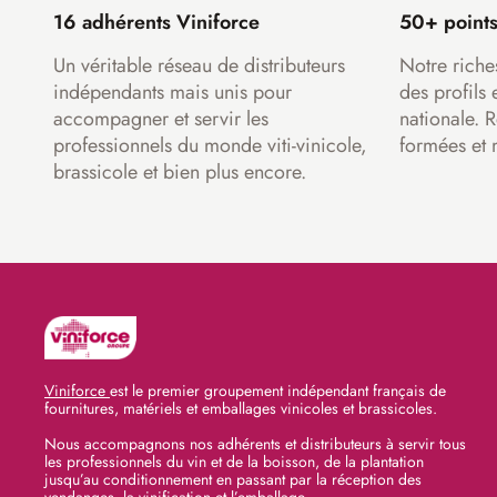
16 adhérents Viniforce
50+ points
Un véritable réseau de distributeurs
Notre riche
indépendants mais unis pour
des profils 
accompagner et servir les
nationale. 
professionnels du monde viti-vinicole,
formées et 
brassicole et bien plus encore.
Viniforce
est le premier groupement indépendant français de
fournitures, matériels et emballages vinicoles et brassicoles.
Nous accompagnons nos adhérents et distributeurs à servir tous
les professionnels du vin et de la boisson, de la plantation
jusqu’au conditionnement en passant par la réception des