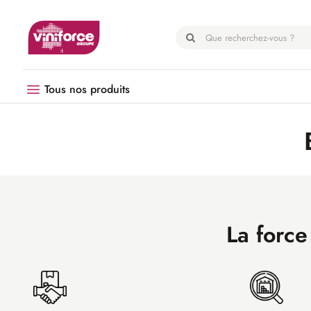
Panneau de gestion des cookies
Tous nos produits
Vendanges
Matériel
Œnologie
Hygiène
La force
EPI
Emballage
Microbrasserie
Palissage