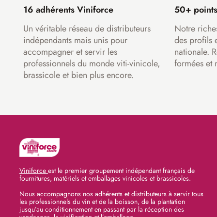
16 adhérents Viniforce
50+ points
Un véritable réseau de distributeurs
Notre riche
indépendants mais unis pour
des profils 
accompagner et servir les
nationale. 
professionnels du monde viti-vinicole,
formées et 
brassicole et bien plus encore.
Viniforce
est le premier groupement indépendant français de
fournitures, matériels et emballages vinicoles et brassicoles.
Nous accompagnons nos adhérents et distributeurs à servir tous
les professionnels du vin et de la boisson, de la plantation
jusqu’au conditionnement en passant par la réception des