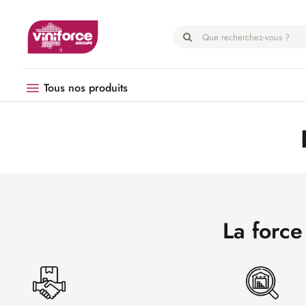
Panneau de gestion des cookies
Tous nos produits
Vendanges
Matériel
Œnologie
Hygiène
La force
EPI
Emballage
Microbrasserie
Palissage